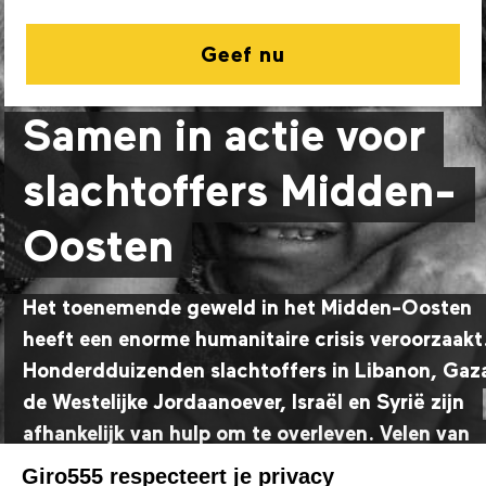
Geef nu
Samen in actie voor
slachtoffers Midden-
Oosten
Het toenemende geweld in het Midden-Oosten
heeft een enorme humanitaire crisis veroorzaakt
Honderdduizenden slachtoffers in Libanon, Gaz
de Westelijke Jordaanoever, Israël en Syrië zijn
afhankelijk van hulp om te overleven. Velen van
hen zijn gedwongen te vluchten en zijn alles
Giro555 respecteert je privacy